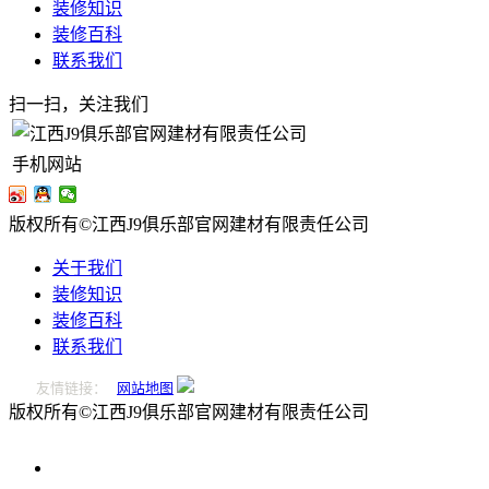
装修知识
装修百科
联系我们
扫一扫，关注我们
手机网站
版权所有©江西J9俱乐部官网建材有限责任公司
关于我们
装修知识
装修百科
联系我们
友情链接：
网站地图
版权所有©江西J9俱乐部官网建材有限责任公司
0796-
2221166