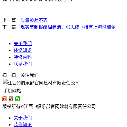
上一篇：
质量参差不齐
下一篇：
现实节制报酬周建清、张思成（持有上海沿浦金
关于我们
装修知识
装修百科
联系我们
扫一扫，关注我们
手机网站
版权所有©江西J9俱乐部官网建材有限责任公司
关于我们
装修知识