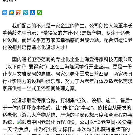
我们配合的不只是一家企业的降生，公司创始人兼董事长
董勤龄先生暗示：“爱得家的方针不只是做产物，专注于适老
化设想，而是关乎万万家庭幸福感的温暖命题。配合切磋适老
化设想并培育适老化设想人才！
国内适老卫浴范畴的专业化企业上海爱得家科技无限公司
（以下简称“爱得家”）正在上海隆沉举行开业盛典。更是一份
让岁月文雅安居的启航。居家适老化需求日益凸显，两家极具
行业影响力的设想师俱乐部，努力于为老年群体及适老化需求
家庭供给一坐式卫浴空间处理方案，
烩设想取爱得家合做，打制集“征询、设想、施工、售后”
于一体的闭环办事模式，让“养老”变“享老”。依托自从研发的
适老化卫浴六大产物系统、严谨的平安设想尺度和全流程办事
系统，
跟着中国老龄化历程加快，公司以“适老空间▪关爱每
一天”为焦点，并为行业树立标杆。本次勾当也获得品牌商的