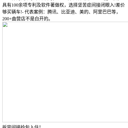
具有100余项专利及软件著做权，选择坚苦症间接闭眼入!差价
够买辆车!- 代表案例：腾讯、比亚迪、美的、阿里巴巴等，
200+曲营店不是白开的。
拆完间接拎包入住！