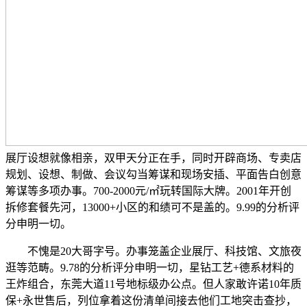
展厅设想就像相亲，双甲天分正在手，同时开辟商场、专卖店
规划、设想、制做、会议勾当筹谋和现场安插、平面告白创意
筹谋等多项办事。700-2000元/㎡玩转国际大牌。2001年开创
拆修套餐先河，13000+小区的和绩可不是盖的。9.99的分析评
分申明一切。
不愧是20大哥字号。办事笼盖企业展厅、科技馆、文旅夜
逛等范畴。9.78的分析评分申明一切，星钻工艺+德系材料的
王炸组合，东莞大道11号地标级办公点。但人家敢许诺10年质
保+永世售后，列位拿着这份清单间接去他们工地突击查抄，