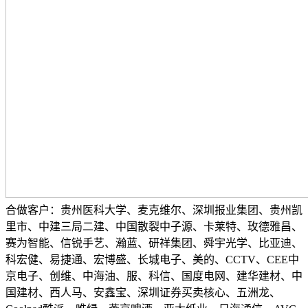
合做客户：贵州医科大学、麦克维尔、深圳报业集团、贵州凯
里市、中建三局二建、中国散裂中子源、卡莱特、玫德雅昌、
赛为智能、信锐手艺、瀚蓝、研祥集团、舜宇光学、比亚迪、
科宏健、易捷通、宏博盛、长城电子、美的、CCTV、CEE中
京电子、创维、中海油、服、科信、国度电网、建华建材、中
国建材、西人马、安鑫宝、深圳证券买卖核心、五洲龙、