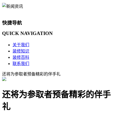
快捷导航
QUICK
NAVIGATION
关于我们
装修知识
装修百科
联系我们
还将为参取者预备精彩的伴手礼
还将为参取者预备精彩的伴手
礼