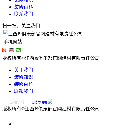
装修百科
联系我们
扫一扫，关注我们
手机网站
版权所有©江西J9俱乐部官网建材有限责任公司
关于我们
装修知识
装修百科
联系我们
友情链接：
网站地图
版权所有©江西J9俱乐部官网建材有限责任公司
0796-
2221166