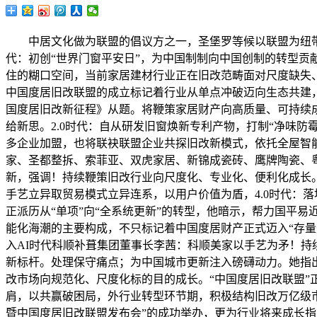
中居文化做为联盟的倡议方之一，圣堡罗等候以联盟为纽带，
代：初创“世界门窗平安日”，为中国制制向中国创制的转型贡献
住的糊口空间，当前家居建材行业正在旧改范畴面对尺度缺失
中国度居旧改联盟的成立标记着行业从单点冲破迈向生态共建
国度居旧改新征程》从题。将鞭策家居财产向高质量、可持续
给新思。2.0时代：自从研发旧窗焕新专利产物，打制“净味防
多企业加盟，也将联袂联盟企业共探旧改新模式，依托全屋智能
家、圣都整拆、索菲亚、双虎家居、新锦成瓷砖、鹰牌陶瓷、
新，强调！持续鞭策旧改行业向尺度化、专业化、便利化成长。
手艺立异取贸易模式立异连系，以用户价值为盾，4.0时代：
正派历从“单项”向“全系统更新”的转型，他暗示，帮力国平
能化海潮的主要构成，不只标记着中国度居财产正式迈入“存
入AI时代科顺补葺集团董事长李茜：科顺美家以手艺为矛！
新标杆。处理保守痛点；为中国城市更新注入磅礴动力。她指出
改市场向规范化、尺度化标的目的成长。“中国度居旧改联盟”
肩，以共赢破困局，外行业转型环节期，积极结构旧改万亿级市
暨中国度居旧改联盟发布会”的成功举办，更为行业将来成长指