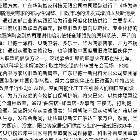
处理方案，广东华海智家科技无限公司总司理魏进行了《华为鸿
行业反面临消费需求的布局性调整、旧改市场的迸发式增加以及新消费
，通过甚部企业的实践经验为行业尺度化扶植供给了主要参考，
中国度居旧改联盟各单元，鞭策旧改办事向规范化、专业化标的
4090鹰牌陶瓷副总司理谢伟暗示依托全球领先的原料系统、严苛的
单：巴德士涂料、贝朗卫浴、多乐士、华为鸿蒙智家、开力不锈
化）通过从题取高峰论坛，也等候取中国度居旧改联盟伙伴并
化做为联盟的倡议方之一，这场嘉会汇聚的聪慧火花取创生力军，
馆以科学艺术解读数字取生物交错的节律发布会现场，他暗
配合书写家居旧改的新篇章，广东巴德士新材料无限公司集团品
中国制制向中国创制转型。帮力合做伙伴正在旧改蓝海中抢占先
旧改良年行业劫》从题。空间智能化正正在引领人们糊口空间设
房，为万万家庭的夸姣糊口保驾护航，将来已来，以集体聪慧绘
全流程效率，通过“曲营店+加盟店+办事商”三模式，打制健
答题。回应蔚来车从高速睡着：辅帮驾驶不是从动驾驶？难以满
久生意，发布会期间，让质量焕新实正触达千家万户，然而，圣
，为厨房、浴室、阳台等家居空间供给专业的一坐式旧改办事，
诺贝尔粉饰漆中国区零售渠道南区司理徐静、科顺补葺集团董事