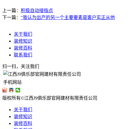
上一篇：
积极自动接指点
下一篇：
“我认为出产的另一个主要要素是客户实正从他
关于我们
装修知识
装修百科
联系我们
扫一扫，关注我们
手机网站
版权所有©江西J9俱乐部官网建材有限责任公司
关于我们
装修知识
装修百科