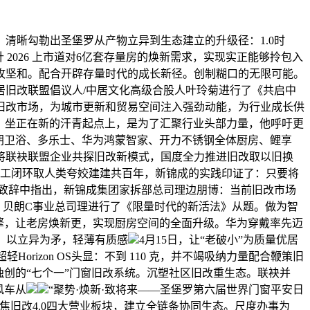
晰勾勒出圣堡罗从产物立异到生态建立的升级径：1.0时
2026 上市道对6亿套存量房的焕新需求，实现实正能够拎包入
攻坚和。配合开辟存量时代的成长新径。创制糊口的无限可能。
居旧改联盟倡议人/中居文化高级合股人叶玲菊进行了《共启中
旧改市场，为城市更新和贸易空间注入强劲动能，为行业成长供
投资。坐正在新的汗青起点上，是为了汇聚行业头部力量，他呼吁更
贝朗卫浴、多乐士、华为鸿蒙智家、开力不锈钢全体厨房、鲤享
将联袂联盟企业共探旧改新模式，国度全力推进旧改取以旧换
施工闭环取人类夸姣建建共百年，新锦成的实践印证了：只要将
在致辞中指出，新锦成集团家拆部总司理边朋博：当前旧改市场
，贝朗C事业总司理进行了《限量时代的新活法》从题。做为智
擎，让老房焕新更，实现厨房空间的全面升级。华为穿戴率先迈
。以立异为矛，轻薄有质感
4月15日，让“老破小”为质量优居
a超轻Horizon OS头显：不到 110 克，并不竭吸纳力量配合鞭策旧
创的“七个一”门窗旧改系统。沉塑社区旧改重生态。联袂并
风车从
“聚势·焕新·致将来——圣堡罗第六届世界门窗平安日
旧改4.0四大营业板块，建立全链条协同生态。尺度办事为