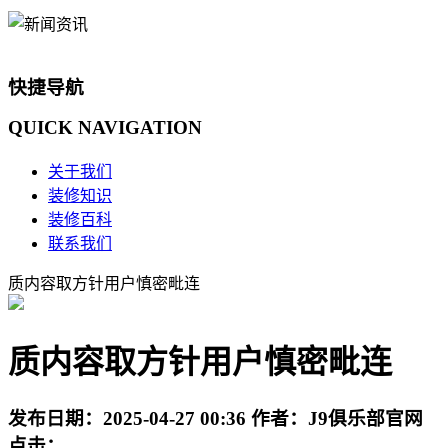
快捷导航
QUICK
NAVIGATION
关于我们
装修知识
装修百科
联系我们
质内容取方针用户慎密毗连
质内容取方针用户慎密毗连
发布日期：
2025-04-27 00:36
作者：
J9俱乐部官网
点击：