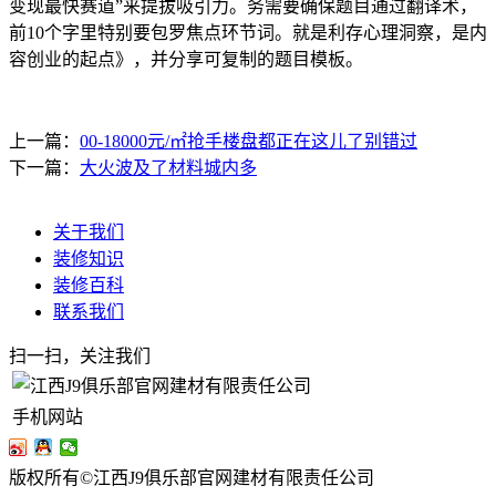
变现最快赛道”来提拔吸引力。务需要确保题目通过翻译术，
前10个字里特别要包罗焦点环节词。就是利存心理洞察，是内
容创业的起点》，并分享可复制的题目模板。
上一篇：
00-18000元/㎡抢手楼盘都正在这儿了别错过
下一篇：
大火波及了材料城内多
关于我们
装修知识
装修百科
联系我们
扫一扫，关注我们
手机网站
版权所有©江西J9俱乐部官网建材有限责任公司