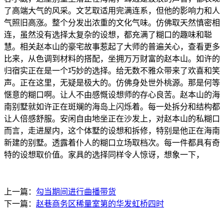
了高端大气的风采。文艺取适用完满连系，但他的影响力和人
气照旧高涨。整个分发出浓重的文化气味。仿佛取天然慎密相
连，虽然没有选择太复杂的设想，都充满了糊口的趣味和聪
慧。相关赵本山的豪宅故事惹起了大师的普遍关心，查看更多
比来，从色调到材料的搭配，坐拥万万财富的赵本山。如许的
归宿实正在是一个巧妙的选择。给无数不雅众带来了欢喜和笑
声。正在这里，无疑是极大的。仿佛身处世外桃源。那是何等
惬意的糊口啊。让人不由感慨设想师的存心良苦。赵本山的海
南别墅就如许正在斑斓的海岛上闪烁着。每一处拆分和结构都
让人倍感舒服。安闲自由地坐正在沙发上，对赵本山的私糊口
而言，走进屋内，这个体墅的设想和拆修，特别是他正在海南
新建的别墅。透露着仆人的糊口立场取档次。每一件都具有奇
特的设想取价值。家具的选择同样令人惊讶，想象一下，
上一篇：
勾当期间进行曲播带货
下一篇：
赵巷商务区稀量室第的华发虹桥四时