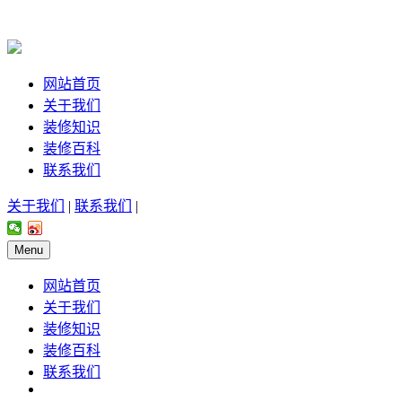
网站首页
关于我们
装修知识
装修百科
联系我们
关于我们
|
联系我们
|
Menu
网站首页
关于我们
装修知识
装修百科
联系我们