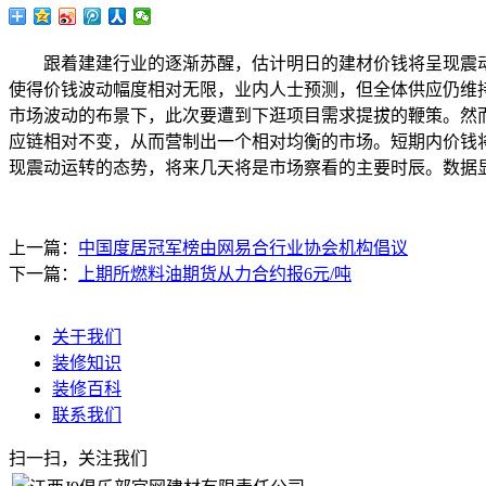
跟着建建行业的逐渐苏醒，估计明日的建材价钱将呈现震动
使得价钱波动幅度相对无限，业内人士预测，但全体供应仍维
市场波动的布景下，此次要遭到下逛项目需求提拔的鞭策。然
应链相对不变，从而营制出一个相对均衡的市场。短期内价钱
现震动运转的态势，将来几天将是市场察看的主要时辰。数据
上一篇：
中国度居冠军榜由网易合行业协会机构倡议
下一篇：
上期所燃料油期货从力合约报6元/吨
关于我们
装修知识
装修百科
联系我们
扫一扫，关注我们