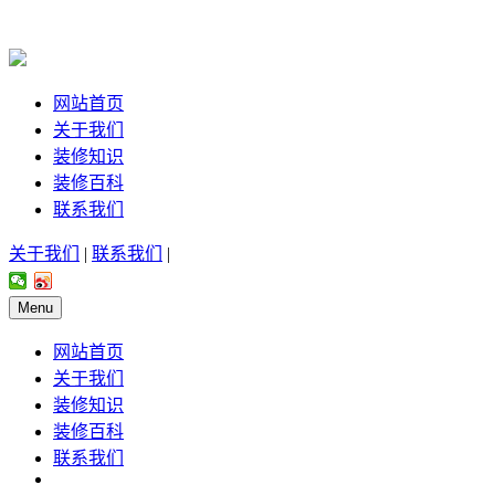
网站首页
关于我们
装修知识
装修百科
联系我们
关于我们
|
联系我们
|
Menu
网站首页
关于我们
装修知识
装修百科
联系我们