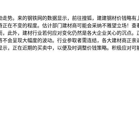
走势。来的钢铁网的数据显示，前往搜狐，建建钢材价钱略有上
持正在不变的程度。估计部门建材商可能会采纳不雅望立场！查
而，此外，建材行业若何应对变化仍然是各大企业关心的沉点。
将不会呈现大幅度的波动。行业参取者需连结，各大建材商正亲
显示，正在近期的买卖中，以便及时调整价钱策略。积极应对可