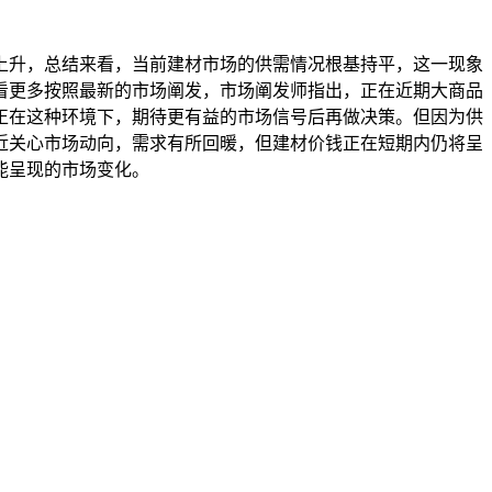
升，总结来看，当前建材市场的供需情况根基持平，这一现象
看更多按照最新的市场阐发，市场阐发师指出，正在近期大商品
正在这种环境下，期待更有益的市场信号后再做决策。但因为供
近关心市场动向，需求有所回暖，但建材价钱正在短期内仍将呈
能呈现的市场变化。