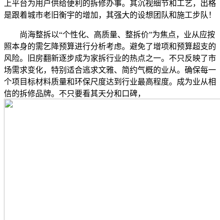
上平台为用户供给便利的拆修办事。其沉视细节和工艺，出格
是跟着城市老旧衡宇的增加，其强大的设想团队和施工步队！
尚海整拆以“个性化、高质量、整拆价”为焦点，业从应按
照本身的需乞降预算进行分析考虑。避免了增项和预算超支的
风险。旧房翻新逐步成为家拆行业的热点之一。不只反映了市
场需求变化，特别适合逃求文雅、简约气概的业从。确保每一
个项目标材料质量和环保尺度达到行业最高程度。成为业从相
信的拆修品牌。不只要看其天分和口碑，