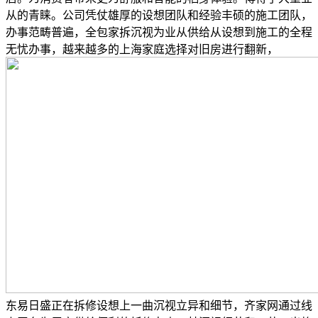
从的青睐。公司凭仗雄厚的设想团队和经验丰硕的施工团队，
办事范畴普遍，全包家拆沉视为业从供给从设想到施工的全程
无忧办事，越来越多的上海家庭选择对旧房进行翻新，
东易日盛正在拆修设想上一曲沉视立异和细节，齐家网通过线