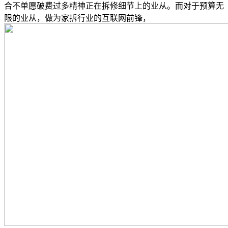
合不单愿破费过多精神正在拆修细节上的业从。而对于预算无
限的业从，做为家拆行业的互联网前锋，