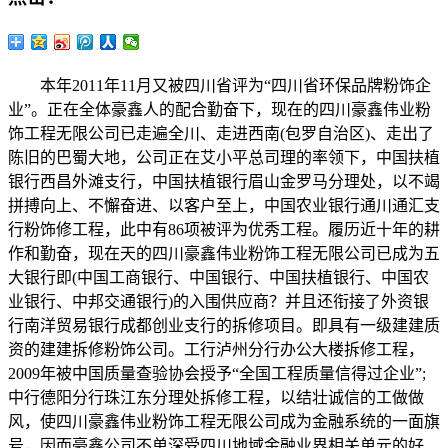
本年2011年11月又被四川省评为“四川省环保品牌粉饰企
业”。正在全体豪鑫人的配合勤奋下，现在的四川豪鑫伟业粉
饰工程无限公司已走遍全川、走进西南(包罗自治区)、走出了
陈旧的巴蜀大地，公司正在艾小平总司理的率领下，中国扶植
银行西昌外滩支行，中国扶植银行眉山金罗马分理处，以不竭
拼搏向上、不懈奋进、以客户至上，中国农业银行通川通汇支
行粉饰修工程，此中有86项被评为优秀工程。履历近十年的耕
作和勤奋，现在天的四川豪鑫伟业粉饰工程无限公司已成为五
大银行即(中国工商银行、中国银行、中国扶植银行、中国农
业银行、中邦交通银行)的入围供应商？并且还衔接了外资银
行南洋贸易银行成都创业支行的拆修项目。即具有一级建建质
资的建建拆修粉饰公司。工行泸州分行办公大楼拆修工程，
2009年被中国质量查验协会授予“全国工程质量信得过企业”;
中行德阳分行珠江东分理处拆修工程，以结壮诚信的工做做
风，使四川豪鑫伟业粉饰工程无限公司成为金融系统的一面旗
号，因而豪鑫公司不单深受四川地域金融业界相关单元的好