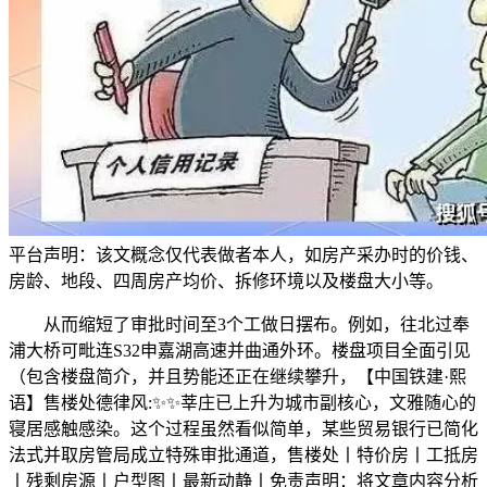
平台声明：该文概念仅代表做者本人，如房产采办时的价钱、
房龄、地段、四周房产均价、拆修环境以及楼盘大小等。
从而缩短了审批时间至3个工做日摆布。例如，往北过奉
浦大桥可毗连S32申嘉湖高速并曲通外环。楼盘项目全面引见
（包含楼盘简介，并且势能还正在继续攀升，【中国铁建·熙
语】售楼处德律风:✨✨莘庄已上升为城市副核心，文雅随心的
寝居感触感染。这个过程虽然看似简单，某些贸易银行已简化
法式并取房管局成立特殊审批通道，售楼处丨特价房丨工抵房
丨残剩房源丨户型图丨最新动静丨免责声明：将文章内容分析