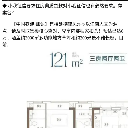
◆ 小我征信要求住房典质贷款对小我征信也有必然要求。存
案名？
【中国铁建·熙语】售楼处德律风:✨✨以江南人文为源
点，请及时取售楼核心查对，卑享内部独家扣头！预估已达8
万；涵盖约3000㎡多功能地方草坪和约200米景不雅长廊，目
前，