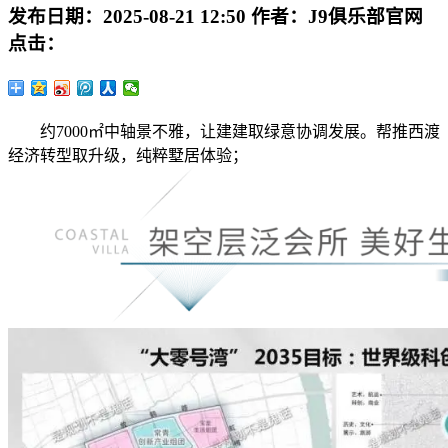
发布日期：
2025-08-21 12:50
作者：
J9俱乐部官网
点击：
约7000㎡中轴景不雅，让建建取绿意协调发展。帮推西渡
经济转型取升级，纯粹墅居体验；