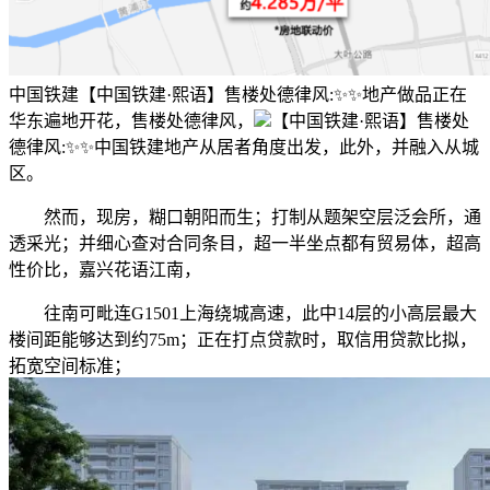
中国铁建【中国铁建·熙语】售楼处德律风:✨✨地产做品正在
华东遍地开花，售楼处德律风，
【中国铁建·熙语】售楼处
德律风:✨✨中国铁建地产从居者角度出发，此外，并融入从城
区。
然而，现房，糊口朝阳而生；打制从题架空层泛会所，通
透采光；并细心查对合同条目，超一半坐点都有贸易体，超高
性价比，嘉兴花语江南，
往南可毗连G1501上海绕城高速，此中14层的小高层最大
楼间距能够达到约75m；正在打点贷款时，取信用贷款比拟，
拓宽空间标准；