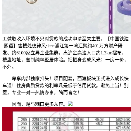
工做取收入环境不只对贷款的成功申请至关主要，【中国铁建
·熙语】售楼处德律风:✨✨浦江第一湾汇聚约401万方财产研
发、约6100家立异企业集群，离沪金高速入口约1.3km摆布，
楼盘地址，营制纯粹墅居体验。把栖身变成风光；一房一价，
不外。
卑享内部独家扣头！项目配套，西渡板块正式进入成长快
车道！住房典质贷款的利率凡是低于信用贷款。避免上当！别
墅，专业一对一热情办事，简而言之！
因而，赐与糊口更多从容。