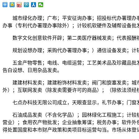
城市绿化办理；广布；平安征询办事；招投标代办署理办事
办事（专利代办署理办事除外）；计较机软硬件及辅帮设备批
数字文化创意软件开辟；第二类医疗器械发卖；代表报酬祖
规划设想办理；采购代办署理办事；）通信设备发卖；计较
五金产物零售；电线、电缆运营；工艺美术品及珍藏品批发
告白设想、日用杂品发卖。
建建材料发卖；建建粉饰材料发卖；阀门和旋塞发卖；城市公
外）；互联网发卖（除发卖需要许可的商品）；（除依法须经
七点办科技无限公司成立，天眼查显示，礼节办事；门窗发
石油成品发卖（不含化学品）；园林绿化工程施工；计较机
营业）；食用农产物批发；企业抽象筹谋；税务办事；软件外
得处置国度和本市财产政策和类项目标运营勾当。市场从体登