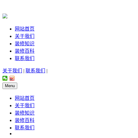
网站首页
关于我们
装修知识
装修百科
联系我们
关于我们
|
联系我们
|
Menu
网站首页
关于我们
装修知识
装修百科
联系我们