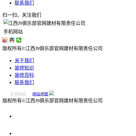
联系我们
扫一扫，关注我们
手机网站
版权所有©江西J9俱乐部官网建材有限责任公司
关于我们
装修知识
装修百科
联系我们
友情链接：
网站地图
版权所有©江西J9俱乐部官网建材有限责任公司
0796-
2221166
在