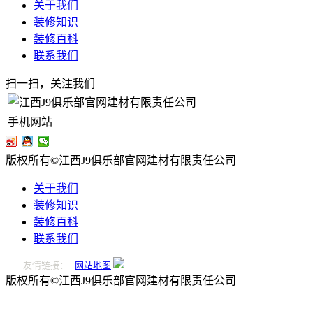
关于我们
装修知识
装修百科
联系我们
扫一扫，关注我们
手机网站
版权所有©江西J9俱乐部官网建材有限责任公司
关于我们
装修知识
装修百科
联系我们
友情链接：
网站地图
版权所有©江西J9俱乐部官网建材有限责任公司