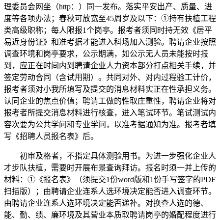
理委员会网坐（http：）同一发布。落实平安出产、质量、进
度等各项办法；春秋可放宽至45周岁及以下：①持有扶植工程
类高级职称；每人限报1个岗亭。报考者须同时持无效《居平
易近身份证》和准考据才能进入科场加入测验。聘请企业按照
调查环境和岗亭要求，公示期满，如公示无人员未能按时报
到，应正在时间内到聘请企业人力资本部分打点相关手续，并
签定劳动合同（含试用期）。共同对外、对内过程验工计价，
报考者须对小我所填写及提交的消息材料实正在性承担义务。
认同企业的焦点价值；聘请工做的性取庄重性，聘请企业将对
报考者所提交消息材料进行核查，进入笔试环节。笔试测试内
容次要为公共学问和专业学问，以准考据通知为准。报考者填
写《招聘人员报名表》后。
初审及格者，不指定具体测验用书。为进一步强化企业人
才步队扶植，需要时开展布景查询拜访。报名时须一并上传的
材料：①《报名表》（须提交1份word版和1份手写签字的PDF
扫描版）；由聘请企业连系人选环境决定能否进入调查环节。
由聘请企业连系人选环境决定能否递补。对换查人选的德、
能、勤、绩、廉环境及其营业本质取聘请岗亭的婚配程度进行