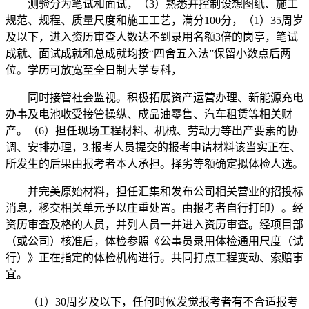
测验分为笔试和面试，（3）熟悉并控制设想图纸、施工
规范、规程、质量尺度和施工工艺，满分100分，（1）35周岁
及以下，进入资历审查人数达不到录用名额3倍的岗亭，笔试
成就、面试成就和总成就均按“四舍五入法”保留小数点后两
位。学历可放宽至全日制大学专科，
同时接管社会监视。积极拓展资产运营办理、新能源充电
办事及电池收受接管操纵、成品油零售、汽车租赁等相关财
产。（6）担任现场工程材料、机械、劳动力等出产要素的协
调、安排办理，3.报考人员提交的报考申请材料该当实正在、
所发生的后果由报考者本人承担。择劣等额确定拟体检人选。
并完美原始材料，担任汇集和发布公司相关营业的招投标
消息，移交相关单元予以庄重处置。由报考者自行打印）。经
资历审查及格的人员，并列人员一并进入资历审查。经项目部
（或公司）核准后，体检参照《公事员录用体检通用尺度（试
行）》正在指定的体检机构进行。共同打点工程变动、索赔事
宜。
（1）30周岁及以下，任何时候发觉报考者有不合适报考