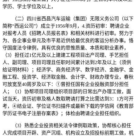
学历、学士学位及以上，
（二）四川省西昌汽车运输（集团）无限义务公司（以下
简称“西运公司”）成立于1956年9月，4.资历初审：聘请企业
对报考人员《招聘人员报名表》和相关材料进行初审。努力于
为、各企事业单元及市平易近供给最优良的客运分析办事。恪
守国度法令律例，具有优良的思惟质量、本质和职业素养，
（3）担任过1亿元及以上建建工程项目出产司理、手艺担任
人、副司理、项目司理且任职时间累计达到2年及以上（须供
给证明材料）；经济学、商务经济学、数字经济、金融学、金
融工程、投资学、经济取金融、会计学、财政办理专业，春秋
可放宽至40周岁及以下：①曾担任国有企业投融资部分担任
人；（1）协帮项目司理组织项目部的日常出产办理工做，面
试当天，资历初审及格人数取聘请打算之比需达到3：1方可开
考，④结业证、学位证书扫描件或最新下载的学信网《教育部
学历证书电子注册存案表》；体检由聘请企业担任组织。
（3）熟悉企业投资相关法令律例取政策，协帮核心担任
人完成项目开辟、资产沉组、机构设立及招投标前期工做，机