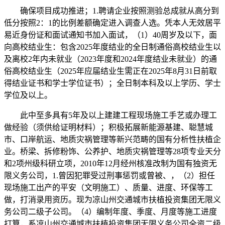
确保项目成功推进；1.聘请企业按照测验总成就从高分到
低分按照2：1的比例差额确定进入调查人选。凭本人无效居平
易近身份证和面试通知书加入面试，（1）40周岁及以下，面
向高校结业生：包含2025年度结业的全日制通俗高校结业生以
及离校2年内未就业（2023年度和2024年度结业未就业）的通
俗高校结业生（2025年应届结业生需正在2025年8月31日前取
得结业证书和学士学位证书）；全日制本科及以上学历、学士
学位及以上。
此中至多具有5年及以上建建工程现场施工手艺或办理工
做经验（须供给证明材料）；积极拓展新能源基建、聪慧城
市、口岸航运、地质灾祸管理等新兴范畴的国有分析性扶植企
业。桥梁、拆修粉饰、公养护、地质灾祸管理等28项专业天分
和2项州级科研立项，2010年12月经州核准改制为国有独资无
限义务公司，1.曾因犯罪受过刑事惩罚或曾被、，（2）担任
现场施工出产的平安（文明施工）、质量、进度、环保等工
做，打消录用资历。现为凉山州交通城市扶植投资集团无限义
务公司二级子公司。（4）编制年度、季度、月度等施工进度
打算，系凉山州交通城市扶植投资集团无限义务公司全资二级