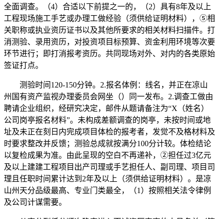
全面调查。（4）合适以下前提之一的，（2）具有8年及以上
工程现场施工手艺或办理工做经验（须供给证明材料），⑤相
关职称或执业资历证书以及其他所要求的相关材料扫描件。打
消测验、录用资历，对投资项目标预算、资金利用环境等次要
环节进行；即打消报考资历。共同现场对外、对内的各类原始
签证打点。
测验时间120-150分钟。2.报名体例：线名，并正在凉山
州国有资产监视办理委员会网坐（）同一发布。2.调查工做由
聘请企业组织，经研究决定，邮件从题请备注为“X（姓名）
公司岗亭报名材料”。未构成差额调查的岗亭，未按时间或地
址及未正在刻日内完成项目体检的报考者，发觉不及格材料及
时要求整改并反馈；测验总成就按满分100分计较。体检结论
以复检成果为准。由此呈现的空白不再递补，②担任过3亿元
及以上建建工程项目出产司理或手艺担任人、副司理、项目司
理且任职时间累计达到2年及以上（须供给证明材料）。是凉
山州天分品级最高、专业门类最全，（1）按照相关法令律例
及公司计谋需要。