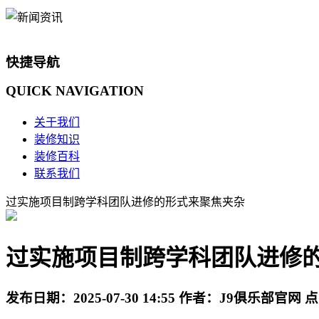
快捷导航
QUICK
NAVIGATION
关于我们
装修知识
装修百科
联系我们
过实施项目制跨学科团队进修的形式来聚焦夹杂
过实施项目制跨学科团队进修
发布日期：
2025-07-30 14:55
作者：
J9俱乐部官网
点