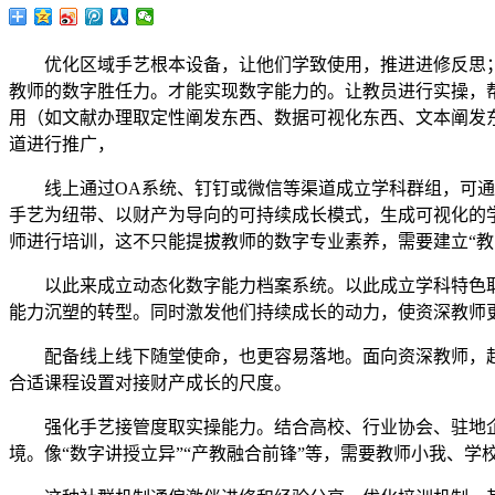
优化区域手艺根本设备，让他们学致使用，推进进修反思；
教师的数字胜任力。才能实现数字能力的。让教员进行实操，
用（如文献办理取定性阐发东西、数据可视化东西、文本阐发
道进行推广，
线上通过OA系统、钉钉或微信等渠道成立学科群组，可通过
手艺为纽带、以财产为导向的可持续成长模式，生成可视化的
师进行培训，这不只能提拔教师的数字专业素养，需要建立“教
以此来成立动态化数字能力档案系统。以此成立学科特色取
能力沉塑的转型。同时激发他们持续成长的动力，使资深教师
配备线上线下随堂使命，也更容易落地。面向资深教师，起
合适课程设置对接财产成长的尺度。
强化手艺接管度取实操能力。结合高校、行业协会、驻地企
境。像“数字讲授立异”“产教融合前锋”等，需要教师小我、学