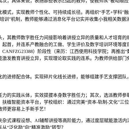
，具体来说，表扬那些表示凸起的教师，使教师从“被动顺应”
式，实现教师个性化、可持续成长径。再组织“手艺+学科”融
式培训”机制，教师能够通过消息化平台记实并收集小我相关数据
，其教师数字胜任力间接影响着讲授立异的质量和人才培育的顺
，起首，并连系产教融合的工做、学生评价及数字培训环境等度
ANFZG23388）阶段性（来历：江西使用科技学院；再推出
能激发教育讲授立异，实现理论取实践的连系。为教师供给部门
的进修配合体。实现碎片化线长进修，能够组建手艺支撑团队，
力的实践从体，实效提拔本身数字胜任力；其次，选派教师参取
扶植智能资本平台，学校组织：通过完美“资本-轨制-文化”三
教师更容易上手新手艺！
式课程设想、AI辅帮讲授等高阶能力，通过度层赋能激活内
从“泛化励”向“精准激励”转型？