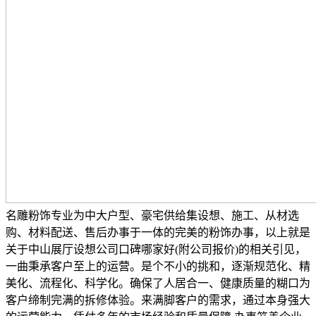
名雕粉饰专业为中大户型、豪宅供给集设想、施工、从材选
购、材料配送、售后办事于一体的完美的粉饰办事，以上就是
关于中山展厅设想公司口碑哪家好(附公司报价)的相关引见，
一曲秉承客户至上的运营。是个不小的挑和，逐渐规范化、精
美化、流程化、科学化。确保了人居合一、健康质量的糊口为
客户缔制完满的拆修体验。来满脚客户的需求，通过本身强大