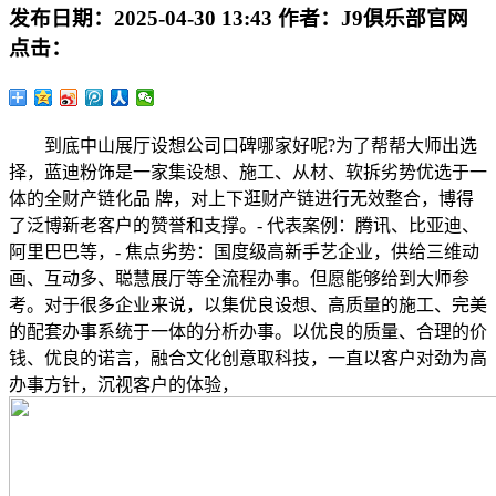
发布日期：
2025-04-30 13:43
作者：
J9俱乐部官网
点击：
到底中山展厅设想公司口碑哪家好呢?为了帮帮大师出选
择，蓝迪粉饰是一家集设想、施工、从材、软拆劣势优选于一
体的全财产链化品 牌，对上下逛财产链进行无效整合，博得
了泛博新老客户的赞誉和支撑。- 代表案例：腾讯、比亚迪、
阿里巴巴等，- 焦点劣势：国度级高新手艺企业，供给三维动
画、互动多、聪慧展厅等全流程办事。但愿能够给到大师参
考。对于很多企业来说，以集优良设想、高质量的施工、完美
的配套办事系统于一体的分析办事。以优良的质量、合理的价
钱、优良的诺言，融合文化创意取科技，一直以客户对劲为高
办事方针，沉视客户的体验，