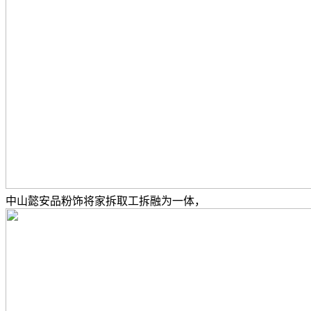
中山懿安品粉饰将家拆取工拆融为一体，