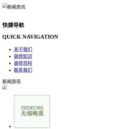
快捷导航
QUICK
NAVIGATION
关于我们
装修知识
装修百科
联系我们
新闻资讯