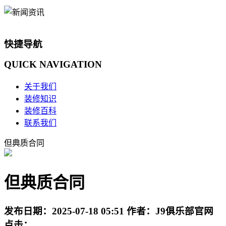
快捷导航
QUICK
NAVIGATION
关于我们
装修知识
装修百科
联系我们
但典质合同
但典质合同
发布日期：
2025-07-18 05:51
作者：
J9俱乐部官网
点击：