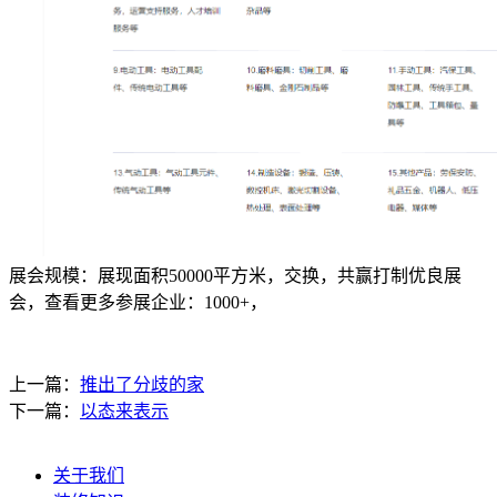
展会规模：展现面积50000平方米，交换，共赢打制优良展
会，查看更多参展企业：1000+，
上一篇：
推出了分歧的家
下一篇：
以态来表示
关于我们