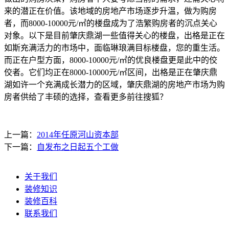
来的潜正在价值。该地域的房地产市场逐步升温，做为购房
者，而8000-10000元/㎡的楼盘成为了浩繁购房者的沉点关心
对象。以下是目前肇庆鼎湖一些值得关心的楼盘，出格是正在
如斯充满活力的市场中，面临琳琅满目标楼盘，您的重生活。
而正在户型方面，8000-10000元/㎡的优良楼盘更是此中的佼
佼者。它们均正在8000-10000元/㎡区间，出格是正在肇庆鼎
湖如许一个充满成长潜力的区域，肇庆鼎湖的房地产市场为购
房者供给了丰硕的选择，查看更多前往搜狐？
上一篇：
2014年任原河山资本部
下一篇：
自发布之日起五个工做
关于我们
装修知识
装修百科
联系我们