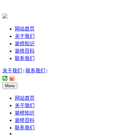
网站首页
关于我们
装修知识
装修百科
联系我们
关于我们
|
联系我们
|
Menu
网站首页
关于我们
装修知识
装修百科
联系我们