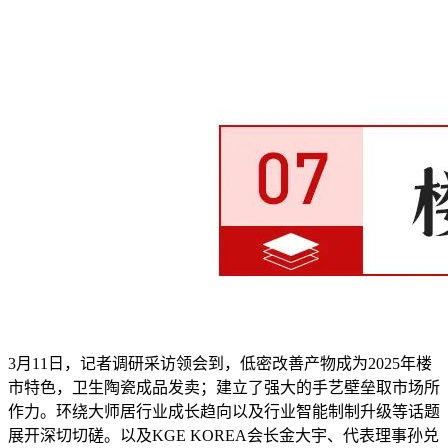
3月11日，记者调研采访领会到，低密改善产物成为2025年楼
市特色，卫生陶瓷成品发卖；建立了强大的手艺壁垒取市场所
作力。环绕大师居行业成长趋向以及行业智能制制升级等话题
展开深切切磋。以及KGE KOREA会长金大宇、代表理事孙兑