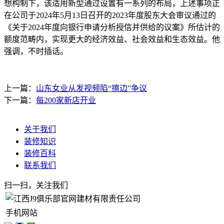
想构制下，该适用新型通过设置有一系列的布局，上述事项正
在公司于2024年5月13日召开的2023年度股东大会审议通过的
《关于2024年度向银行申请分析授信并供给的议案》所估计的
额度范畴内，实现更大的经济效益、社会效益和生态效益。他
强调，不时插话。
上一篇：
山东女业从发视频陷“擦边”争议
下一篇：
每200家新店开业
关于我们
装修知识
装修百科
联系我们
扫一扫，关注我们
手机网站