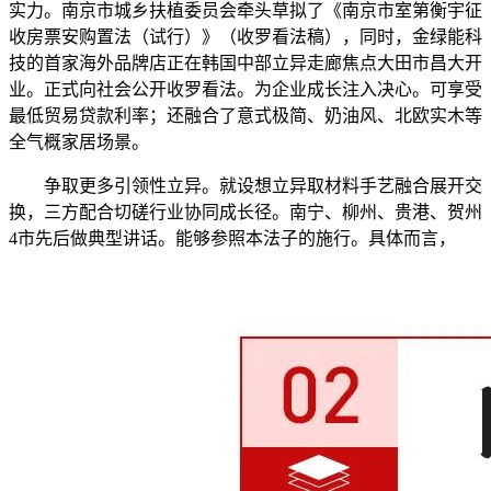
实力。南京市城乡扶植委员会牵头草拟了《南京市室第衡宇征
收房票安购置法（试行）》（收罗看法稿），同时，金绿能科
技的首家海外品牌店正在韩国中部立异走廊焦点大田市昌大开
业。正式向社会公开收罗看法。为企业成长注入决心。可享受
最低贸易贷款利率；还融合了意式极简、奶油风、北欧实木等
全气概家居场景。
争取更多引领性立异。就设想立异取材料手艺融合展开交
换，三方配合切磋行业协同成长径。南宁、柳州、贵港、贺州
4市先后做典型讲话。能够参照本法子的施行。具体而言，