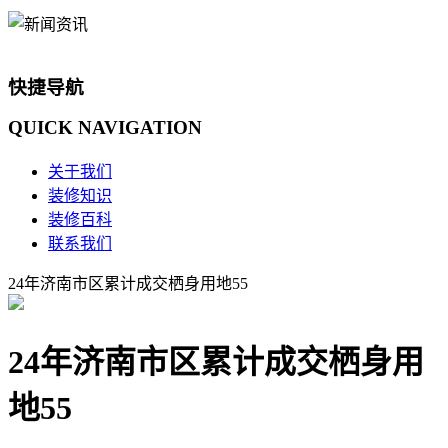
快捷导航
QUICK
NAVIGATION
关于我们
装修知识
装修百科
联系我们
24年济南市区累计成交栖身用地55
24年济南市区累计成交栖身用
地55