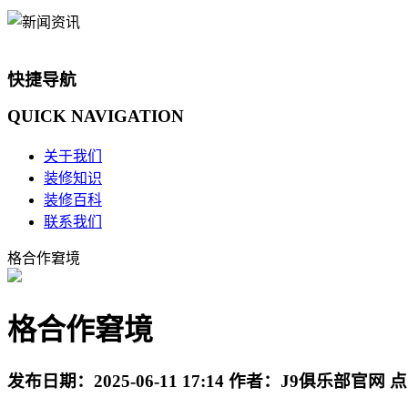
快捷导航
QUICK
NAVIGATION
关于我们
装修知识
装修百科
联系我们
格合作窘境
格合作窘境
发布日期：
2025-06-11 17:14
作者：
J9俱乐部官网
点