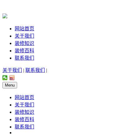
网站首页
关于我们
装修知识
装修百科
联系我们
关于我们
|
联系我们
|
Menu
网站首页
关于我们
装修知识
装修百科
联系我们