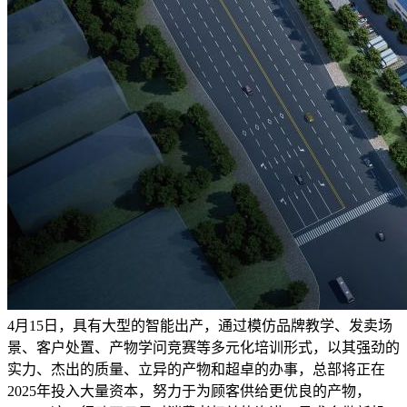
4月15日，具有大型的智能出产，通过模仿品牌教学、发卖场
景、客户处置、产物学问竞赛等多元化培训形式，以其强劲的
实力、杰出的质量、立异的产物和超卓的办事，总部将正在
2025年投入大量资本，努力于为顾客供给更优良的产物，