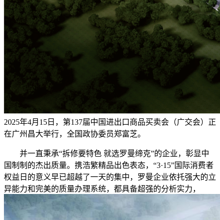
2025年4月15日，第137届中国进出口商品买卖会（广交会）正
在广州昌大举行，全国政协委员郑富芝。
并一直秉承“拆修要特色 就选罗曼缔克”的企业，彰显中
国制制的杰出质量。携浩繁精品出色表态，“3·15”国际消费者
权益日的意义早已超越了一天的集中，罗曼企业依托强大的立
异能力和完美的质量办理系统，都具备超强的分析实力，