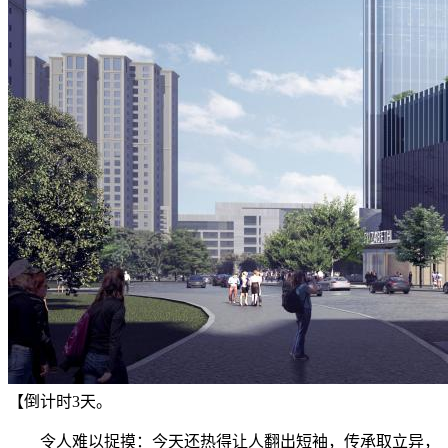
【倒计时3天。
令人难以捉摸：今天还热得让人翻出短袖，传承取立异，