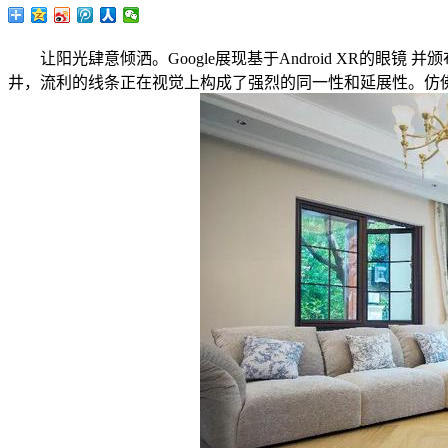
让阳光肆意倾洒。Google展现基于Android XR的眼镜 
井，流利的线条正在视觉上构成了强烈的同一性和延展性。仿