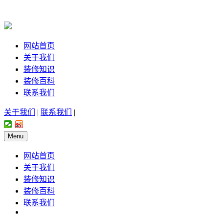
网站首页
关于我们
装修知识
装修百科
联系我们
关于我们
|
联系我们
|
Menu
网站首页
关于我们
装修知识
装修百科
联系我们