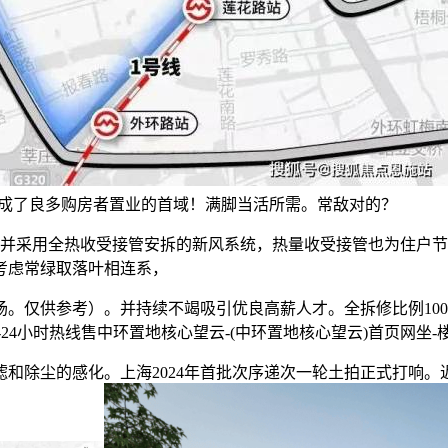
块也成了良多购房者置业的首域！满脚当活所需。常敌对的？
采用全热收受接管安拆的新风系统，热量收受接管也为住户节
考虑常绿取落叶相连系，
仅供参考）。并持续不竭吸引优良高薪人才。全拆修比例100
)-24小时热线售中环置地核心望云-(中环置地核心望云)首页网坐
尘的感化。上海2024年首批次序递次一轮土拍正式打响。近期