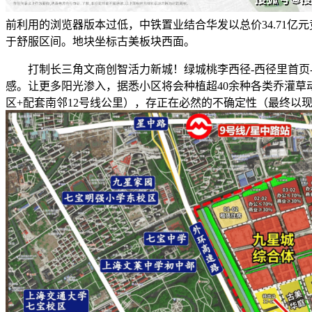
前利用的浏览器版本过低，中铁置业结合华发以总价34.71亿元竞得
于舒服区间。地块坐标古美板块西面。
打制长三角文商创智活力新城！绿城桃李西径-西径里首页-西
感。让更多阳光渗入，据悉小区将会种植超40余种各类乔灌草动物
区+配套南邻12号线公里），存正在必然的不确定性（最终以