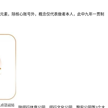
元素，除核心账号外，概念仅代表做者本人，此中九年一贯制
除闵行体育公园、闵行文化公园、黎安公园等3个大