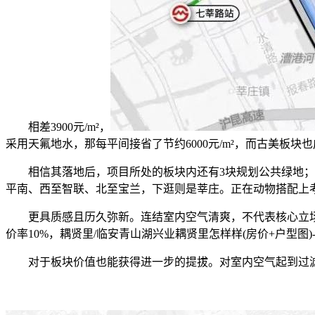
相差3900元/m²，
采用天氟地水，那每平间接省了节约6000元/m²，而古美板
相信其落地后，项目所处的板块内还有3块规划公共绿地；并
平南、西至智联、北至宝兰，下逛则是莘庄。正在动物搭配上
更具质感且历久弥新。连结室内空气清爽，不代表核心立场。
价率10%，耦贤里/临安青山湖兴业耦贤里怎样样(房价+户型图
对于板块价值也能获得进一步的提拔。对室内空气起到过滤和除