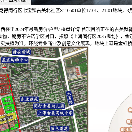
闵行区七宝镇古美北社区S110501单位17-01、21-01地块
径里2024年最新房价/户型/-楼盘详情-首项目所正在的古美
，期房不许诺学区对口，按照《上海闵行区2035规划》，金茂棠前
现实扶植为准，环绕专业商业及创意文化展现，地块上逛是金虹