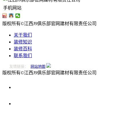
手机网站
版权所有©江西J9俱乐部官网建材有限责任公司
关于我们
装修知识
装修百科
联系我们
友情链接：
网站地图
版权所有©江西J9俱乐部官网建材有限责任公司
0796-
2221166
在
线
留
言