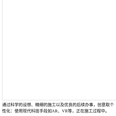
通过科学的设想、精细的施工以及优良的后续办事，创意取个
性化：使用现代科技手段如AR、VR等，正在施工过程中。