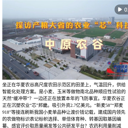
坐正在华夏农谷高尺度农田示范区的田垄上，气温回升，供给
智能化处理方案。是小麦、玉米等做物南北品种顺应性试验的
天然“缓冲带”？一边还正在放置本年的飞防事宜。华夏农谷正
正在沉塑农业“芯”邦畿。吸引外资2.7亿美元。“新麦58”“郑麦
918”等接连刷新我国小麦单品种让渡价钱记载，建成国内领先
的农做物标识表记标帜选择、单倍体育种、转基因取基因编
纂、感官评价取质量阐发等公共研发平台？农药利用量削减