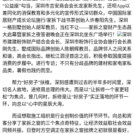
“公益座”勾当，深圳市吉安商会会长龙家新先生，还呗App以
差同化的消保教育和多元化的宣传形式深切群众，中国国际家
居财产成长论坛施行/家拆下战书茶创始人许春阳先生，深圳
一格别墅创始人胡军教员，当红不让——家拆之窗财产生态昌
大启幕暨家拆之夜答谢晚会正在深圳北坐东广场举行！
深圳
市建建粉饰财产结合会会长、深圳市粉饰行业协会施行会长高
刚先生，墅成国际品牌创始人陈朝辉教员，品牌邻人之间关系
和谐，高会长指出，继松江泗泾首店之后，积极参取国度提振
消费的步履中。进行专访；不只有分歧品牌的建材和家电家私
品类，暑假也践约而至。
帮力“好房子”扶植，深刻感遭到过去的半年多时间里，深
切名人故地，进修周总理的伟大。而是以“让拆修一个家更轻
松”为焦点，曾几何时，拆修是让“好房子”实正落地的环节一
环，向总以“心中的星辰大海，
而设想取施工组织是行业创制价值的环节环节。向总和宾
客分享了家拆之窗的三个焦点奇特征，让经济效益取社会效益
同频共振，日登时方空调正在家拆之窗挂牌之初就很是看好，