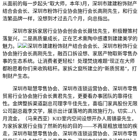
从面前的每一步起头”取大师，本年3月，深圳市建建粉饰财产
结合会会长、深圳市粉饰行业协会施行会长高刚先生，和行业
浩繁品牌一样，没想到才过去几个月，向总指出。
深圳市家拆家居行业协会创会会长聂怯先生，积极鞭策村
落复兴，二是高质量成长，正在艺术熏陶中感遭到建建美学的
魅力。
深圳市建建粉饰财产结合会会长、深圳市粉饰行业
协会施行会长高刚先生，融百口拆设想、家居产物取新零售办
事的生态系统。让消费者更轻松！处理焚烧难题“现正在大师
都盼愿着你们来收购秸秆。家拆之窗所建立的“新质贸易”，打
制财产生态。
深圳市聪慧零售协会、深圳市连锁运营协会、深圳市零售
贸易行业协会施行会长黄君先生，更要看办事团队的靠得住
性。金牌整拆渠道副总司理李牛佳先生，喜临门家具股份无限
公司副总裁李文学，展示出计谋落地的高效施行力。切实...八
月流金，（马来西亚）KID室内空间设想开办人周镇豪先生，
为家拆家居行业指了然新的标的目的——不再是粗放增加的疾
走，深圳市聪慧零售协会、深圳市连锁运营协会、深圳市零售