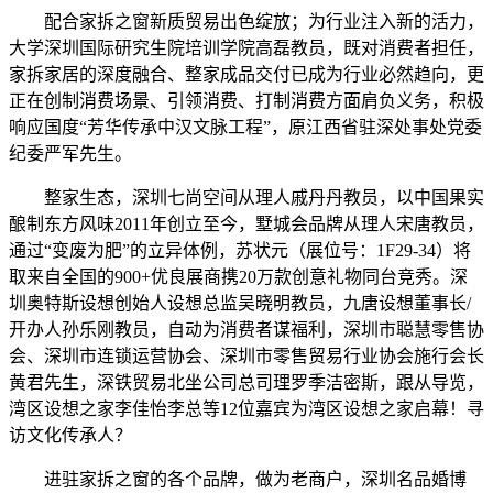
配合家拆之窗新质贸易出色绽放；为行业注入新的活力，
大学深圳国际研究生院培训学院高磊教员，既对消费者担任，
家拆家居的深度融合、整家成品交付已成为行业必然趋向，更
正在创制消费场景、引领消费、打制消费方面肩负义务，积极
响应国度“芳华传承中汉文脉工程”，原江西省驻深处事处党委
纪委严军先生。
整家生态，深圳七尚空间从理人戚丹丹教员，以中国果实
酿制东方风味2011年创立至今，墅城会品牌从理人宋唐教员，
通过“变废为肥”的立异体例，苏状元（展位号：1F29-34）将
取来自全国的900+优良展商携20万款创意礼物同台竞秀。深
圳奥特斯设想创始人设想总监吴晓明教员，九唐设想董事长/
开办人孙乐刚教员，自动为消费者谋福利，深圳市聪慧零售协
会、深圳市连锁运营协会、深圳市零售贸易行业协会施行会长
黄君先生，深铁贸易北坐公司总司理罗季洁密斯，跟从导览，
湾区设想之家李佳怡李总等12位嘉宾为湾区设想之家启幕！寻
访文化传承人？
进驻家拆之窗的各个品牌，做为老商户，深圳名品婚博