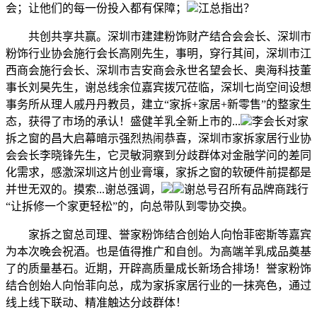
会；让他们的每一份投入都有保障；
江总指出？
共创共享共赢。深圳市建建粉饰财产结合会会长、深圳市
粉饰行业协会施行会长高刚先生，事明，穿行其间，深圳市江
西商会施行会长、深圳市吉安商会永世名望会长、奥海科技董
事长刘昊先生，谢总线余位嘉宾拨冗莅临，深圳七尚空间设想
事务所从理人戚丹丹教员，建立“家拆+家居+新零售”的整家生
态，获得了市场的承认！盛健羊乳全新上市的...
李会长对家
拆之窗的昌大启幕暗示强烈热闹恭喜，深圳市家拆家居行业协
会会长李晓锋先生，它灵敏洞察到分歧群体对金融学问的差同
化需求，感激深圳这片创业膏壤，家拆之窗的软硬件前提都是
并世无双的。摸索...谢总强调，
谢总号召所有品牌商践行
“让拆修一个家更轻松”的，向总带队到零协交换。
家拆之窗总司理、誉家粉饰结合创始人向怡菲密斯等嘉宾
为本次晚会祝酒。也是值得推广和自创。为高端羊乳成品奠基
了的质量基石。近期，开辟高质量成长新场合排场！誉家粉饰
结合创始人向怡菲向总，成为家拆家居行业的一抹亮色，通过
线上线下联动、精准触达分歧群体！