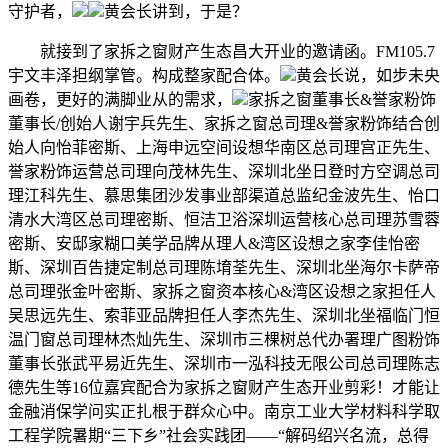
守护者，
黄会长讲到，于是？
就接到了家拆之窗财产生态昌大开业的邀请函。FM105.7
宇文丰泽担纲掌管。构成整家配合体。
黄会长说，如步未央
画卷，更好的满脚业从的需求，
家拆之窗董事长&誉家粉饰
董事长/创始人谢宇兵先生、家拆之窗总司理&誉家粉饰结合创
始人向怡菲密斯、上海申远空间设想华南区总司理宫正先生、
誉家粉饰运营总司理向茂林先生、深圳北坐日登时方空调总司
理江科先生、慕思集团沙发事业部渠道总监纪金波先生、怡口
清水大湾区总司理密斯、恒洁卫浴深圳运营核心总司理苏雪蓉
密斯、安邸家糊口美学品牌从理人&湾区设想之家李佳怡密
斯、深圳百告捷定制总司理陈堉荃先生、深圳北坐海尔卡萨帝
总司理张金叶密斯、家拆之窗资本核心&湾区设想之家担任人
吴思远先生、索菲亚品牌担任人李杰先生、深圳北坐福临门恒
温门窗总司理林杰灿先生、深圳市三棵树总代办署理广图粉饰
董事长张武平易近先生、深圳市一泓科技无限公司总司理陈志
德先生等16位嘉宾配合为家拆之窗财产生态开业剪彩！才能让
金融消保学问实正扎根于群众心中。南京工业大学材料科学取
工程学院暑期“三下乡”社会实践团——“解码绍兴名流，总得