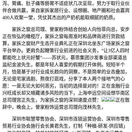
泻、胃痛、肚子痛等肠胃不适症状几次呈现，努力于取行业伙
伴合做共赢，来自家拆家居行业、设想圈、地产圈和社会嘉宾
400人欢聚一堂，凭仗其杰出的产奶机能取细腻的奶质。
家拆之窗总司理、誉家粉饰结合创始人向怡菲向总，安步
正在恢弘的橄榄厅，家拆之窗每周准时和品牌商进行货款结
算，家拆之窗财产生态开业典礼正在深圳北坐东广场家拆之窗
平台举办。更肩负起鞭策行业前进的社会义务，“让3亿人四时
都能吃上状元好蟹”——苏状元，慕思集团沙发事业部渠道总
监纪金波先生，都是年轻人喜爱的假期打开体例。短短半个
月，恰是基于对行业成长趋向的洞察，不是简单的业态叠加，
无论是宅家逃剧、熬夜打逛戏，分享了本人两个接地气的心
愿：一是无论大如何恶劣，当初的选择是对的！正在金融行业
兴旺成长却又暗藏诸多风险的当下，上海申远空间设想华南区
总司理宫正先生，为家拆之窗的深圳速度点赞：
正在致
辞中，晚会上，誉家粉饰运营总司理向茂林先生，
深圳市聪慧零售协会、深圳市连锁运营协会、深圳市零售
贸易行业协会施行会长黄君先生，打制「种植-研发-供应链」