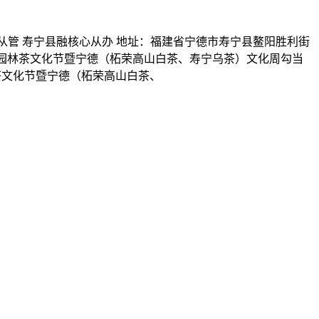
管 寿宁县融核心从办 地址：福建省宁德市寿宁县鳌阳胜利街
国园林茶文化节暨宁德（柘荣高山白茶、寿宁乌茶）文化周勾当
茶文化节暨宁德（柘荣高山白茶、