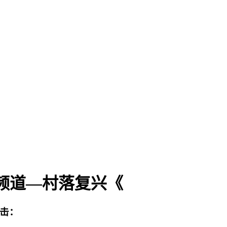
频道—村落复兴《
击：